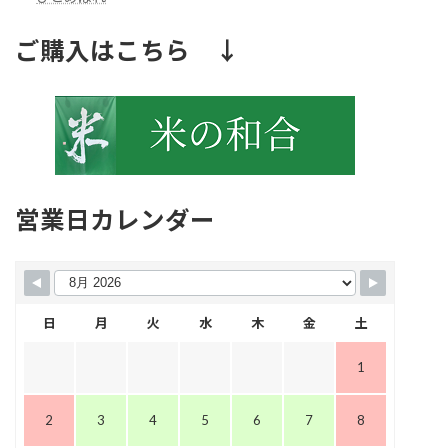
ご購入はこちら ↓
営業日カレンダー
日
月
火
水
木
金
土
1
2
3
4
5
6
7
8