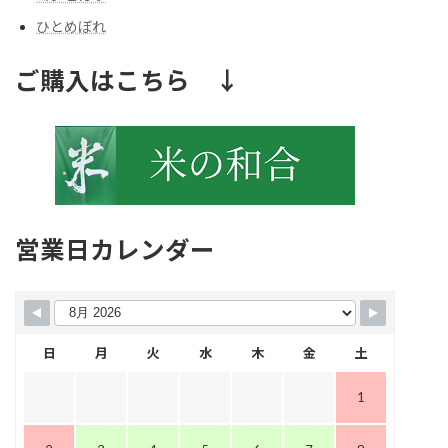
ひとめぼれ
ご購入はこちら ↓
営業日カレンダー
日
月
火
水
木
金
土
1