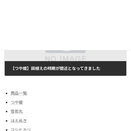
【29年産つや姫】田起こ少しずつ始まっています
2017/04/20
次の記事
【つや姫】田植えの時期が間近となってきました
2017/05/10
商品一覧
つや姫
雪若丸
はえぬき
コシヒカリ