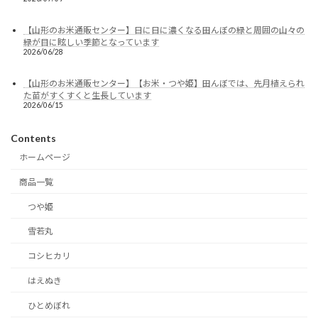
【山形のお米通販センター】日に日に濃くなる田んぼの緑と周囲の山々の
緑が目に眩しい季節となっています
2026/06/28
【山形のお米通販センター】【お米・つや姫】田んぼでは、先月植えられ
た苗がすくすくと生長しています
2026/06/15
Contents
ホームページ
商品一覧
つや姫
雪若丸
コシヒカリ
はえぬき
ひとめぼれ