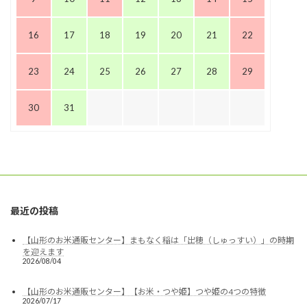
16
17
18
19
20
21
22
23
24
25
26
27
28
29
30
31
最近の投稿
【山形のお米通販センター】まもなく稲は「出穂（しゅっすい）」の時期
を迎えます
2026/08/04
【山形のお米通販センター】【お米・つや姫】つや姫の4つの特徴
2026/07/17