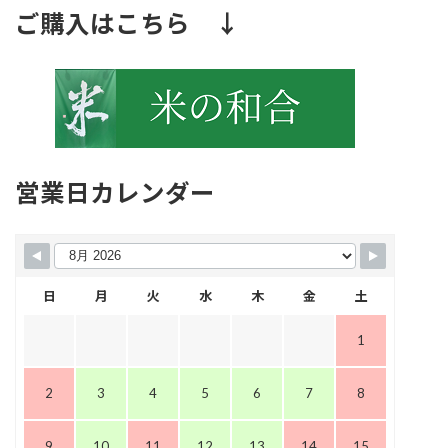
ご購入はこちら ↓
営業日カレンダー
日
月
火
水
木
金
土
1
2
3
4
5
6
7
8
9
10
11
12
13
14
15