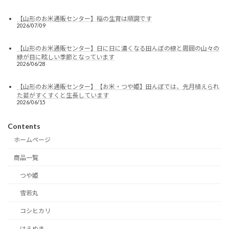
【山形のお米通販センター】稲の生育は順調です
2026/07/09
【山形のお米通販センター】日に日に濃くなる田んぼの緑と周囲の山々の
緑が目に眩しい季節となっています
2026/06/28
【山形のお米通販センター】【お米・つや姫】田んぼでは、先月植えられ
た苗がすくすくと生長しています
2026/06/15
Contents
ホームページ
商品一覧
つや姫
雪若丸
コシヒカリ
はえぬき