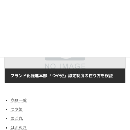
つや姫マイスター委嘱 県庁、新たに32人選ばれる
2012/06/07
次の記事
ブランド化推進本部 「つや姫」認定制度の在り方を検証
2012/06/22
商品一覧
つや姫
雪若丸
はえぬき