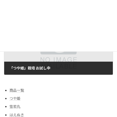
寒河江の生産者が【つや姫村】形成へ 水田15ヘクタールを団地化
2012/04/17
次の記事
「つや姫」栽培 お試し中
2012/04/20
商品一覧
つや姫
雪若丸
はえぬき