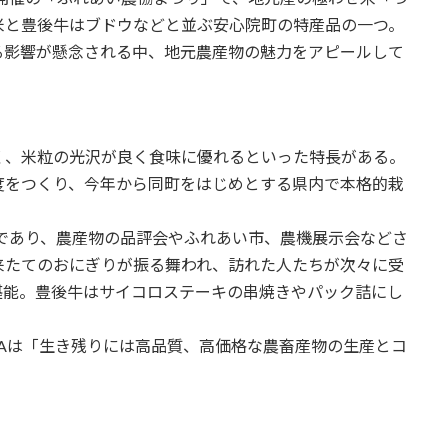
米と豊後牛はブドウなどと並ぶ安心院町の特産品の一つ。
る影響が懸念される中、地元農産物の魅力をアピールして
く、米粒の光沢が良く食味に優れるといった特長がある。
度をつくり、今年から同町をはじめとする県内で本格的栽
前であり、農産物の品評会やふれあい市、農機展示会などさ
来たてのおにぎりが振る舞われ、訪れた人たちが次々に受
堪能。豊後牛はサイコロステーキの串焼きやパック詰にし
Aは「生き残りには高品質、高価格な農畜産物の生産とコ
。