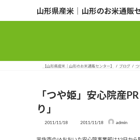
コ
ナ
山形県産米｜山形のお米通販
ン
ビ
テ
ゲ
ン
ー
ツ
シ
へ
ョ
ス
ン
キ
に
ッ
移
【山形県産米｜山形のお米通販センター】
ブログ
つ
プ
動
「つや姫」安心院産PR
り」
最
2011/11/18
2011/11/18
admin
終
更
宇佐市のJAおおいた安心院事業部は12日か
新