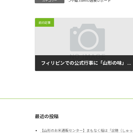
つや姫.comの店長レポート
カテゴリー
前の記事
フィリピンでの公式行事に「山形の味」 市場開拓に向け県産食材PRへ
2011/11/17
最近の投稿
【山形のお米通販センター】まもなく稲は「出穂（しゅっ