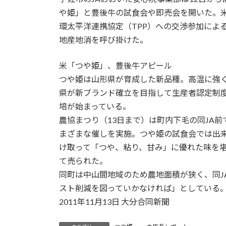
日
や姫」と豊後牛の試食会や即売会を開いた。
時
環太平洋連携協定（TPP）への交渉参加によ
:
地産地消を呼び掛けた。
米「つや姫」、豊後牛アピール
つや姫は山形県が育成した新品種。高温に強
県が新ブランド確立を目指して生産者認定制
培が始まっている。
農協まつり（13日まで）は町内下毛の同JA
まざまな催しを実施。つや姫の試食会では出
け取って「つや、粘り、甘み」に優れた味を
て売られた。
同町は中山間地域のため農地面積が狭く、同J
スト削減を図っていかなければ」としている
2011年11月13日 大分合同新聞