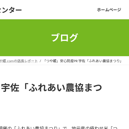
センター
ホームページ
ブログ
や姫.comの店長レポート
「つや姫」安心院産PR 宇佐「ふれあい農協まつり」
 宇佐「ふれあい農協まつ
ら開催の「ふれあい農協まつり」で、地元産の極わせ米「つ