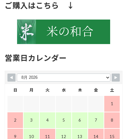
ご購入はこちら ↓
営業日カレンダー
日
月
火
水
木
金
土
1
2
3
4
5
6
7
8
9
10
11
12
13
14
15