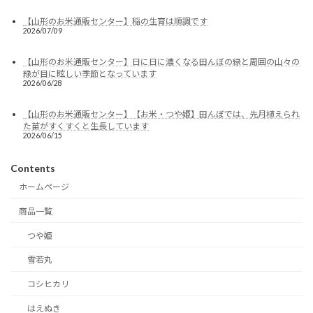
【山形のお米通販センター】稲の生育は順調です
2026/07/09
【山形のお米通販センター】日に日に濃くなる田んぼの緑と周囲の山々の
緑が目に眩しい季節となっています
2026/06/28
【山形のお米通販センター】【お米・つや姫】田んぼでは、先月植えられ
た苗がすくすくと生長しています
2026/06/15
Contents
ホームページ
商品一覧
つや姫
雪若丸
コシヒカリ
はえぬき