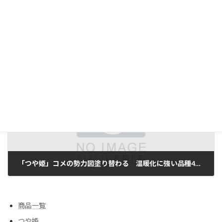
食と農を問う－つや姫 真のブランド、農家が育てる｜山形新聞 2009.5.3
2011/06/30
次の記事
「つや姫」コメの勢力図塗り替わる 温暖化に強い品種4割増
2011/07/04
商品一覧
つや姫