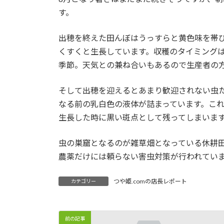
日
す。
時
:
出穂を終えた田んぼはうっすらと黄色味を帯
くすくと生長しています。収穫のタイミング
季節。天気との兼ね合いもあるので生産者の
そして出穂を迎えるとあまり歓迎されない虫
なる前の乳白色の液体が詰まっています。こ
生長した時に黒い斑点として残ってしまいま
虫の巣窟となるのが雑草畑となっている休耕
農薬だけには頼らない害虫対策が行われてい
つや姫.comの店長レポート
カテゴリー
前の記事