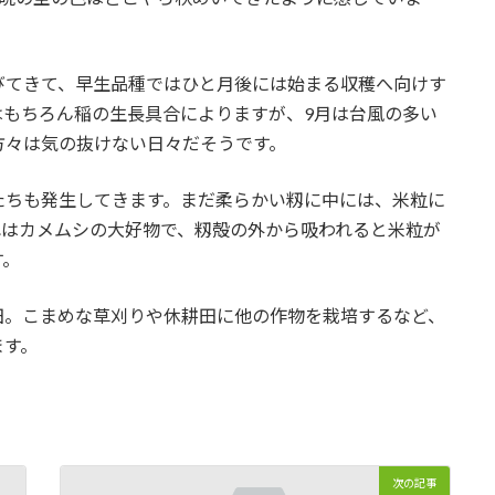
びてきて、早生品種ではひと月後には始まる収穫へ向けす
はもちろん稲の生長具合によりますが、9月は台風の多い
方々は気の抜けない日々だそうです。
たちも発生してきます。まだ柔らかい籾に中には、米粒に
れはカメムシの大好物で、籾殻の外から吸われると米粒が
す。
田。こまめな草刈りや休耕田に他の作物を栽培するなど、
ます。
次の記事