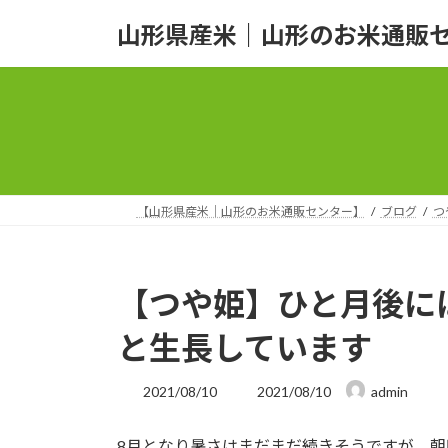
コ
ナ
山形県産米｜山形のお米通販
ン
ビ
テ
ゲ
ン
ー
ツ
シ
へ
ョ
ス
ン
キ
に
ッ
移
【山形県産米｜山形のお米通販センター】
ブログ
つ
プ
動
【つや姫】ひと月後に
と生長しています
最
2021/08/10
2021/08/10
admin
終
更
8月となり暑さはまだまだ続きそうですが、
新