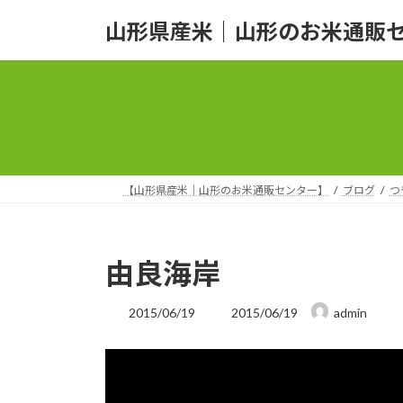
コ
ナ
山形県産米｜山形のお米通販
ン
ビ
テ
ゲ
ン
ー
ツ
シ
へ
ョ
ス
ン
キ
に
ッ
移
【山形県産米｜山形のお米通販センター】
ブログ
つ
プ
動
由良海岸
最
2015/06/19
2015/06/19
admin
終
更
新
日
時