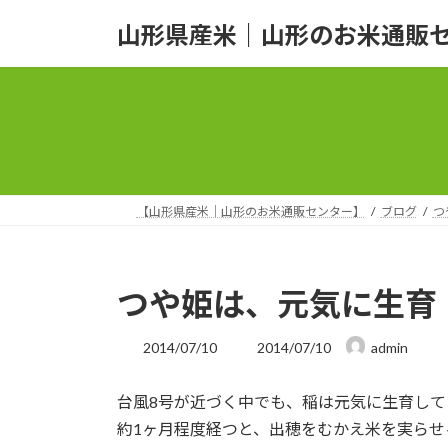
コ
ナ
山形県産米｜山形のお米通販
ン
ビ
テ
ゲ
ン
ー
ツ
シ
へ
ョ
ス
ン
キ
に
ッ
移
【山形県産米｜山形のお米通販センター】
ブログ
つ
プ
動
つや姫は、元気に生育
最
2014/07/10
2014/07/10
admin
終
更
台風8号が近づく中でも、稲は元気に生育して
新
日
約1ヶ月程度経つと、出穂をむかえ米を実らせ
時