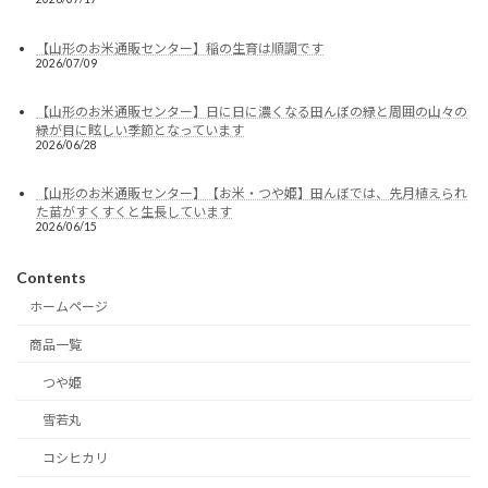
【山形のお米通販センター】稲の生育は順調です
2026/07/09
【山形のお米通販センター】日に日に濃くなる田んぼの緑と周囲の山々の
緑が目に眩しい季節となっています
2026/06/28
【山形のお米通販センター】【お米・つや姫】田んぼでは、先月植えられ
た苗がすくすくと生長しています
2026/06/15
Contents
ホームページ
商品一覧
つや姫
雪若丸
コシヒカリ