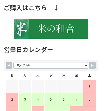
ご購入はこちら ↓
営業日カレンダー
日
月
火
水
木
金
土
1
2
3
4
5
6
7
8