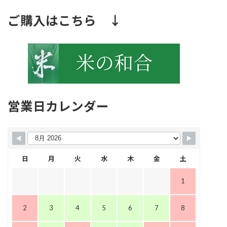
ご購入はこちら ↓
営業日カレンダー
日
月
火
水
木
金
土
1
2
3
4
5
6
7
8