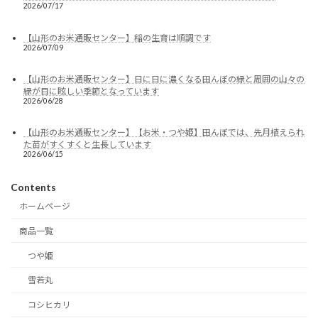
2026/07/17
【山形のお米通販センター】稲の生育は順調です
2026/07/09
【山形のお米通販センター】日に日に濃くなる田んぼの緑と周囲の山々の
緑が目に眩しい季節となっています
2026/06/28
【山形のお米通販センター】【お米・つや姫】田んぼでは、先月植えられ
た苗がすくすくと生長しています
2026/06/15
Contents
ホームページ
商品一覧
つや姫
雪若丸
コシヒカリ