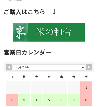
ご購入はこちら ↓
営業日カレンダー
日
月
火
水
木
金
土
1
2
3
4
5
6
7
8