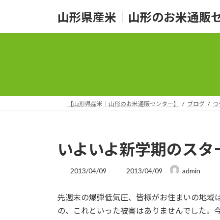
コ
ナ
山形県産米｜山形のお米通販
ン
ビ
テ
ゲ
ン
ー
ツ
シ
へ
ョ
ス
ン
キ
に
ッ
移
【山形県産米｜山形のお米通販センター】
ブログ
つ
プ
動
いよいよ新学期のスタート
最
2013/04/09
2013/04/09
admin
終
更
先週末の爆弾低気圧、皆様がお住まいの地域
新
日
の、これといった被害はありませんでした。今日
時