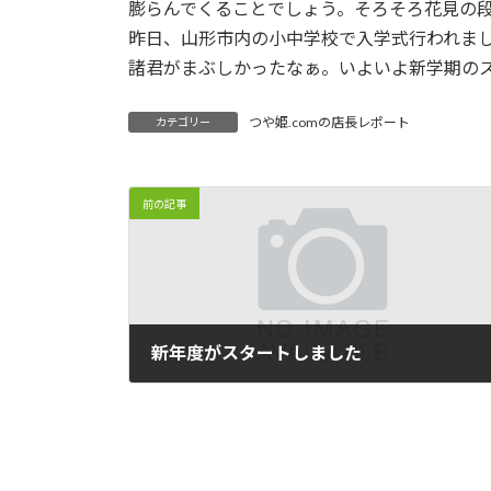
膨らんでくることでしょう。そろそろ花見の段
:
昨日、山形市内の小中学校で入学式行われま
諸君がまぶしかったなぁ。いよいよ新学期のスタ
つや姫.comの店長レポート
カテゴリー
前の記事
新年度がスタートしました
2013/04/08