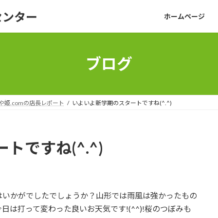
センター
ホームページ
ブログ
や姫.comの店長レポート
いよいよ新学期のスタートですね(^.^)
ですね(^.^)
はいかがでしたでしょうか？山形では雨風は強かったもの
は打って変わった良いお天気です!(^^)!桜のつぼみも