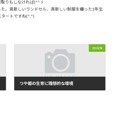
取りもしなければ(^^ゞ
した。真新しいランドセル、真新しい制服を纏った1年生
ートですね(^.^)
次の記事
つや姫の生育に理想的な環境
2013/04/10