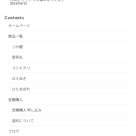
2026/06/15
Contents
ホームページ
商品一覧
つや姫
雪若丸
コシヒカリ
はえぬき
ひとめぼれ
定期購入
定期購入 申し込み
送料について
ブログ