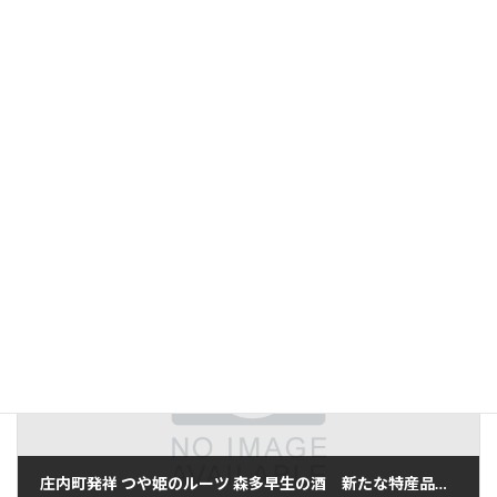
前の記事
鶴岡・湯田川で種もみの芽出し作業
2012/04/10
次の記事
庄内町発祥 つや姫のルーツ 森多早生の酒 新たな特産品開発