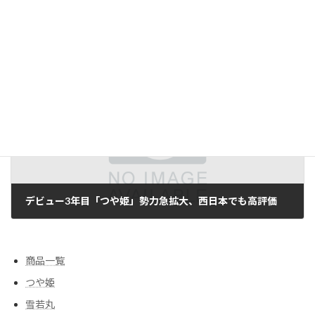
日本酒「つや姫 なんどでも」発売 東の麓酒造（南陽）、芸工大と協力し新パッケージ
2012/03/27
次の記事
デビュー3年目「つや姫」勢力急拡大、西日本でも高評価
2012/03/30
商品一覧
つや姫
雪若丸