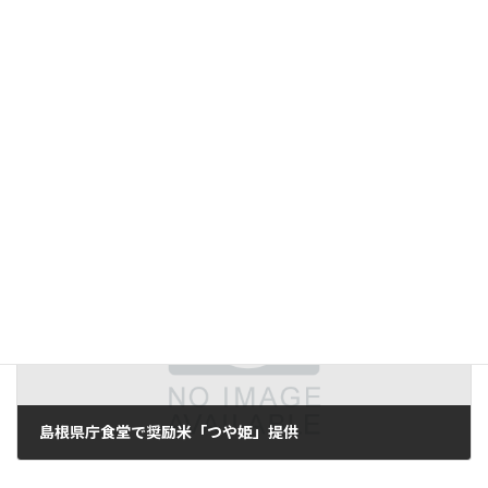
「つや姫」体制強化へ4地域本部 県が設置方針、実情応じ栽培法確立
2012/03/01
次の記事
島根県庁食堂で奨励米「つや姫」提供
2012/03/06