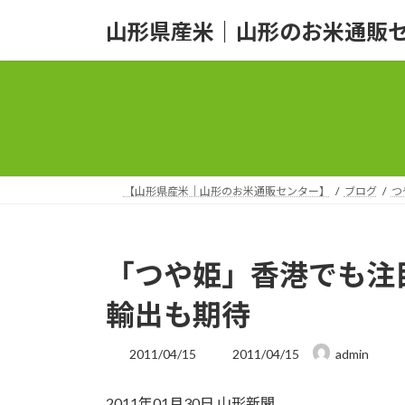
コ
ナ
山形県産米｜山形のお米通販
ン
ビ
テ
ゲ
ン
ー
ツ
シ
へ
ョ
ス
ン
キ
に
ッ
移
【山形県産米｜山形のお米通販センター】
ブログ
つ
プ
動
「つや姫」香港でも注
輸出も期待
最
2011/04/15
2011/04/15
admin
終
更
2011年01月30日 山形新聞
新