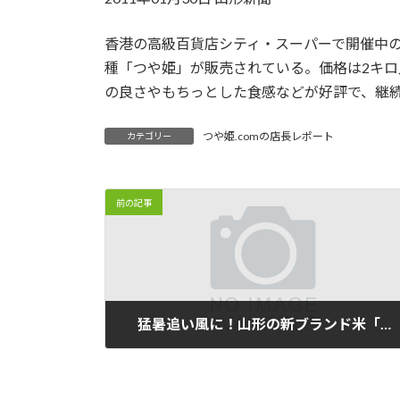
日
時
香港の高級百貨店シティ・スーパーで開催中の
:
種「つや姫」が販売されている。価格は2キロ
の良さやもちっとした食感などが好評で、継
つや姫.comの店長レポート
カテゴリー
前の記事
猛暑追い風に！山形の新ブランド米「つや姫」、１０万分の１が産んだ救世主
2011/04/14