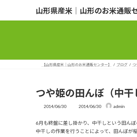
コ
ナ
山形県産米｜山形のお米通販
ン
ビ
テ
ゲ
ン
ー
ツ
シ
へ
ョ
ス
ン
キ
に
ッ
移
【山形県産米｜山形のお米通販センター】
ブログ
つ
プ
動
つや姫の田んぼ（中干
最
2014/06/30
2014/06/30
admin
終
更
6月も終盤に差し掛かり、中干しという田ん
新
日
中干しの作業を行うことによって、田んぼが
時