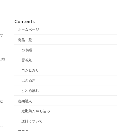
Contents
ホームページ
す
商品一覧
つや姫
つの
雪若丸
コシヒカリ
はえぬき
ひとめぼれ
定期購入
と
定期購入 申し込み
送料について
、