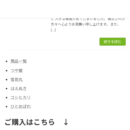
先月の25日に発生した山形県酒田市を中心とす
る 豪雨災害では河川の氾濫による道路の崩落や
家屋 への浸水、田畑へ土砂や流木が流れこむな
ど 大きな被害が出てしまいました。 被災された
方々へ心よりお見舞い申し上げます。 また、
[…]
続きを読む
商品一覧
つや姫
雪若丸
はえぬき
コシヒカリ
ひとめぼれ
ご購入はこちら ↓