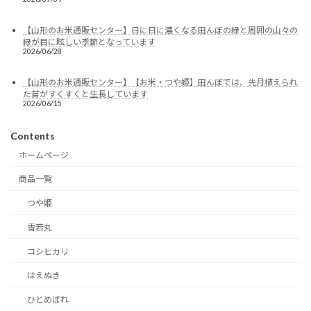
【山形のお米通販センター】日に日に濃くなる田んぼの緑と周囲の山々の
緑が目に眩しい季節となっています
2026/06/28
【山形のお米通販センター】【お米・つや姫】田んぼでは、先月植えられ
た苗がすくすくと生長しています
2026/06/15
Contents
ホームページ
商品一覧
つや姫
雪若丸
コシヒカリ
はえぬき
ひとめぼれ