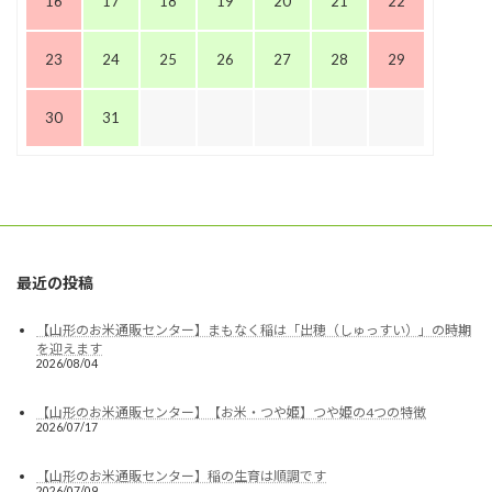
16
17
18
19
20
21
22
23
24
25
26
27
28
29
30
31
最近の投稿
【山形のお米通販センター】まもなく稲は「出穂（しゅっすい）」の時期
を迎えます
2026/08/04
【山形のお米通販センター】【お米・つや姫】つや姫の4つの特徴
2026/07/17
【山形のお米通販センター】稲の生育は順調です
2026/07/09